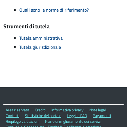
Quali sono le norme di riferimento?
Strumenti di tutela
Tutela amministrativa
Tutela giurisdizionale
Area riservata
Crediti
Informativa privacy
Note legali
Contatti
Statistiche del portale
Leggi le FAQ
Pagamenti
Riepilogo valutazioni
Piano di miglioramento dei servizi
Comune di Sansepolcro - Partita IVA dell'amministrazione: