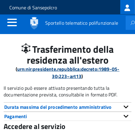
Log
Salta al contenuto principale
Skip to site navigation
Comune di Sansepolcro
me
Sportello telematico polifunzionale
Trasferimento della
residenza all'estero
(
urn:nir:presidente.repubblica:decreto:1989-05-
30;223~art13
)
Il servizio può essere attivato presentando tutta la
documentazione prevista, consultabile in formato PDF.
Durata massima del procedimento amministrativo
Pagamenti
Accedere al servizio