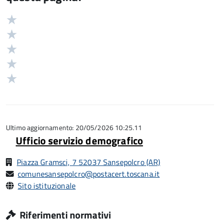
Valuta
Valutazione
5
Valuta
stelle
4
Valuta
su
stelle
3
Valuta
5
su
stelle
2
Valuta
5
su
stelle
1
5
su
stelle
5
su
5
Ultimo aggiornamento: 20/05/2026 10:25.11
Ufficio servizio demografico
Piazza Gramsci, 7 52037 Sansepolcro (AR)
comunesansepolcro@postacert.toscana.it
Sito istituzionale
Riferimenti normativi