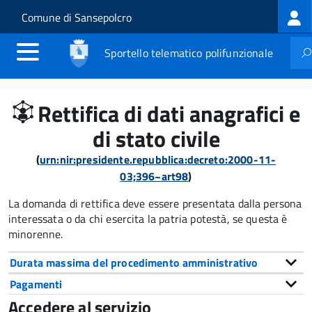
Log
Salta al contenuto principale
Skip to site navigation
Comune di Sansepolcro
me
Sportello telematico polifunzionale
Rettifica di dati anagrafici e
di stato civile
(
urn:nir:presidente.repubblica:decreto:2000-11-
03;396~art98
)
La domanda di rettifica deve essere presentata dalla persona
interessata o
da chi esercita la patria potestà, se questa è
minorenne.
Durata massima del procedimento amministrativo
Pagamenti
Accedere al servizio