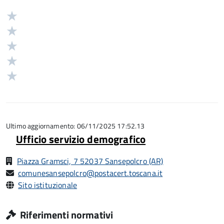
Valuta
Valutazione
5
Valuta
stelle
4
Valuta
su
stelle
3
Valuta
5
su
stelle
2
Valuta
5
su
stelle
1
5
su
stelle
5
su
5
Ultimo aggiornamento: 06/11/2025 17:52.13
Ufficio servizio demografico
Piazza Gramsci, 7 52037 Sansepolcro (AR)
comunesansepolcro@postacert.toscana.it
Sito istituzionale
Riferimenti normativi