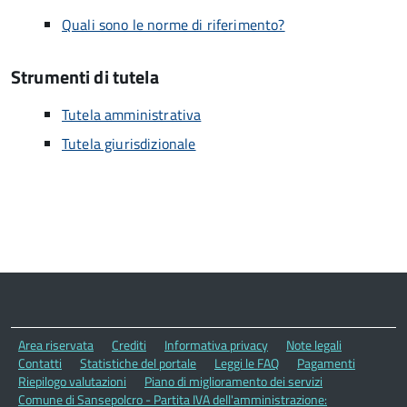
Quali sono le norme di riferimento?
Strumenti di tutela
Tutela amministrativa
Tutela giurisdizionale
Area riservata
Crediti
Informativa privacy
Note legali
Contatti
Statistiche del portale
Leggi le FAQ
Pagamenti
Riepilogo valutazioni
Piano di miglioramento dei servizi
Comune di Sansepolcro - Partita IVA dell'amministrazione: