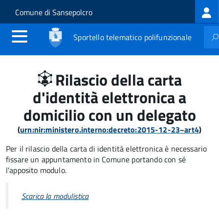
Log
Salta al contenuto principale
Skip to site navigation
Comune di Sansepolcro
me
Sportello telematico polifunzionale
Rilascio della carta
d'identità elettronica a
domicilio con un delegato
(
urn:nir:ministero.interno:decreto:2015-12-23~art4
)
Per il rilascio della carta di identità elettronica è necessario
fissare un appuntamento in Comune portando con sé
l'apposito modulo.
Scarica la modulistica