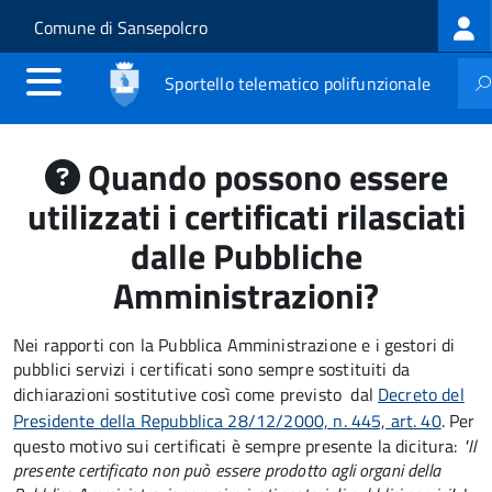
Log
Salta al contenuto principale
Skip to site navigation
Comune di Sansepolcro
me
Sportello telematico polifunzionale
Quando possono essere
utilizzati i certificati rilasciati
dalle Pubbliche
Amministrazioni?
Nei rapporti con la Pubblica Amministrazione e i gestori di
pubblici servizi i certificati sono sempre sostituiti da
dichiarazioni sostitutive così come previsto dal
Decreto del
Presidente della Repubblica 28/12/2000, n. 445, art. 40
. Per
questo motivo sui certificati è sempre presente la dicitura:
"Il
presente certificato non può essere prodotto agli organi della