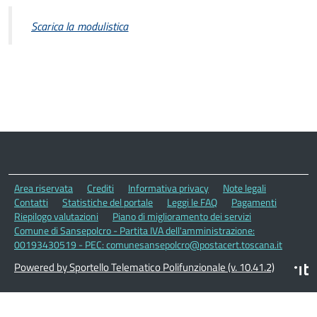
Scarica la modulistica
Area riservata
Crediti
Informativa privacy
Note legali
Contatti
Statistiche del portale
Leggi le FAQ
Pagamenti
Riepilogo valutazioni
Piano di miglioramento dei servizi
Comune di Sansepolcro - Partita IVA dell'amministrazione:
00193430519 - PEC: comunesansepolcro@postacert.toscana.it
Powered by Sportello Telematico Polifunzionale (v. 10.41.2)