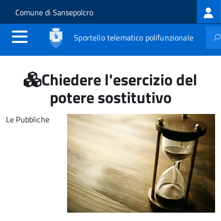
Log
Salta al contenuto principale
Skip to site navigation
Comune di Sansepolcro
me
Sportello telematico polifunzionale
Chiedere l'esercizio del
potere sostitutivo
Le Pubbliche