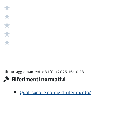
Valuta
Valutazione
5
Valuta
stelle
4
Valuta
su
stelle
3
Valuta
5
su
stelle
2
Valuta
5
su
stelle
1
5
su
stelle
5
su
5
Ultimo aggiornamento: 31/01/2025 16:10.23
Riferimenti normativi
Quali sono le norme di riferimento?