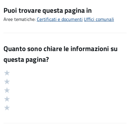
Puoi trovare questa pagina in
Aree tematiche:
Certificati e documenti
Uffici comunali
Quanto sono chiare le informazioni su
questa pagina?
Valuta
Valutazione
5
Valuta
stelle
4
Valuta
su
stelle
3
Valuta
5
su
stelle
2
Valuta
5
su
stelle
1
5
su
stelle
5
su