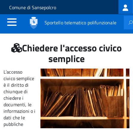
Log
Salta al contenuto principale
Skip to site navigation
Comune di Sansepolcro
me
Sportello telematico polifunzionale
Chiedere l'accesso civico
semplice
L’accesso
civico semplice
è il diritto di
chiunque di
chiedere i
documenti, le
informazioni o i
dati che le
pubbliche